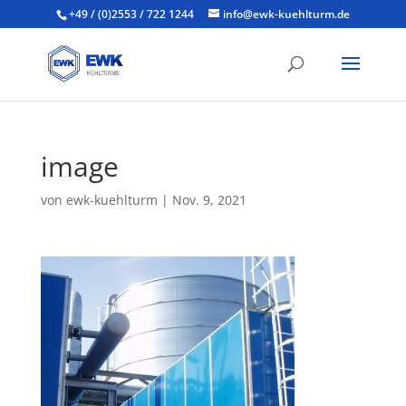
+49 / (0)2553 / 722 1244
info@ewk-kuehlturm.de
image
von
ewk-kuehlturm
|
Nov. 9, 2021