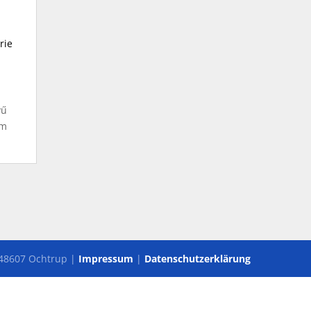
rie
yű
rm
 48607 Ochtrup |
Impressum
|
Datenschutzerklärung