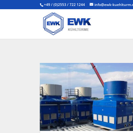
+49 / (0)2553 / 722 1244
info@ewk-kuehlturm.