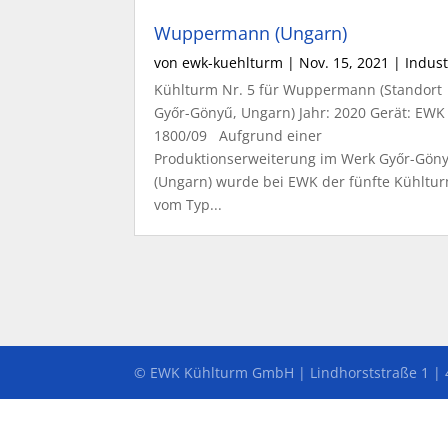
Wuppermann (Ungarn)
von
ewk-kuehlturm
|
Nov. 15, 2021
|
Indust
Kühlturm Nr. 5 für Wuppermann (Standort
Győr-Gönyű, Ungarn) Jahr: 2020 Gerät: EWK
1800/09 Aufgrund einer
Produktionserweiterung im Werk Győr-Gön
(Ungarn) wurde bei EWK der fünfte Kühltu
vom Typ...
© EWK Kühlturm GmbH | Lindhorststraße 1 |