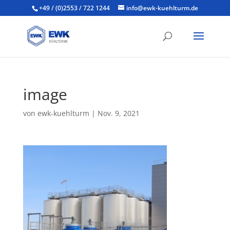
+49 / (0)2553 / 722 1244
info@ewk-kuehlturm.de
image
von
ewk-kuehlturm
|
Nov. 9, 2021